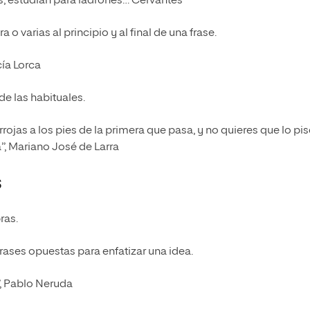
s, estudian para ladrones… Cervantes
 varias al principio y al final de una frase.
cía Lorca
e las habituales.
rojas a los pies de la primera que pasa, y no quieres que lo pis
a”, Mariano José de Larra
s
ras.
ases opuestas para enfatizar una idea.
o”, Pablo Neruda