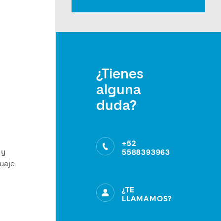
¿Tienes
alguna
duda?
+52
 y
5588393963
guaje
¿TE
LLAMAMOS?