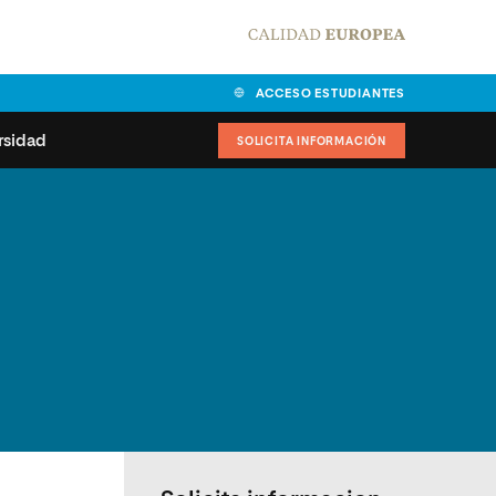
ACCESO ESTUDIANTES
rsidad
SOLICITA INFORMACIÓN
alidad
universitarias y
Carta del Rector
ciones
Nuestros alumnos
MPES
matricularse
Órganos de gobierno
sitos de acceso
Normas de funcionamiento
dad
ladora de becas
Claustro
nios institucionales