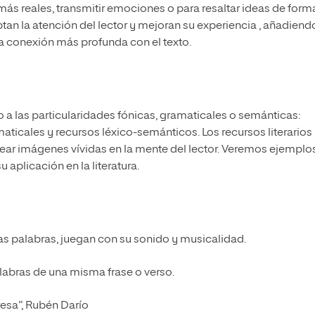
 más reales, transmitir emociones o para resaltar ideas de form
aptan la atención del lector y mejoran su experiencia , añadiend
na conexión más profunda con el texto.
a las particularidades fónicas, gramaticales o semánticas:
aticales y recursos léxico-semánticos. Los recursos literarios
rear imágenes vívidas en la mente del lector. Veremos ejemplo
 aplicación en la literatura.
as palabras, juegan con su sonido y musicalidad.
labras de una misma frase o verso.
resa”, Rubén Darío