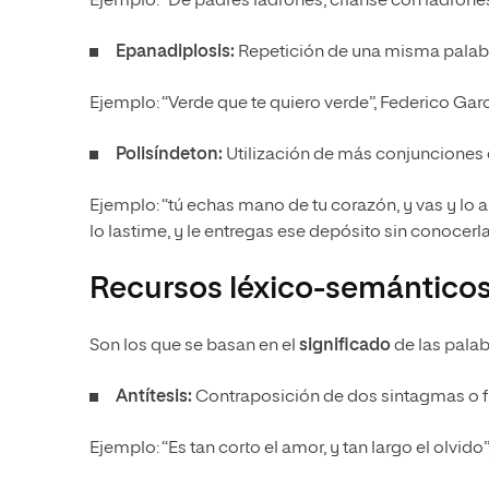
Ejemplo: “De padres ladrones, críanse con ladrone
Epanadiplosis:
Repetición de una misma palabra o
Ejemplo: “Verde que te quiero verde”, Federico Gar
Polisíndeton:
Utilización de más conjunciones d
Ejemplo: “tú echas mano de tu corazón, y vas y lo ar
lo lastime, y le entregas ese depósito sin conocerl
Recursos léxico-semántico
Son los que se basan en el
significado
de las palab
Antítesis:
Contraposición de dos sintagmas o fr
Ejemplo: “Es tan corto el amor, y tan largo el olvid