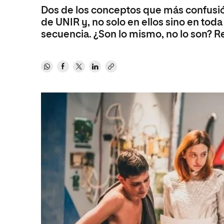
Dos de los conceptos que más confusió
Ciencias Políticas y Relaciones
Comunicación y Mercadotecnia
Ciencias Sociales
de UNIR y, no solo en ellos sino en tod
Internacionales
Humanidades
secuencia. ¿Son lo mismo, no lo son? R
Ciencias Criminológicas y de la
Seguridad
Artes
Humanidades
Música
Artes
Educación
Música
Comunicación y Mercadotecni
Ciencias Sociales
Economía y Negocios