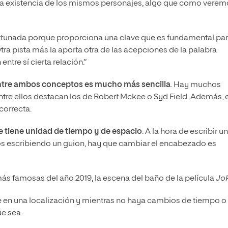
s la existencia de los mismos personajes, algo que como vere
ortunada porque proporciona una clave que es fundamental pa
ra pista más la aporta otra de las acepciones de la palabra
ntre sí cierta relación.”
entre ambos conceptos es mucho más sencilla
. Hay muchos
entre ellos destacan los de Robert Mckee o Syd Field. Además, e
correcta.
 tiene unidad de tiempo y de espacio
. A la hora de escribir un
os escribiendo un guion, hay que cambiar el encabezado es
s famosas del año 2019, la escena del baño de la película
Jo
e en una localización y mientras no haya cambios de tiempo o
ue sea.