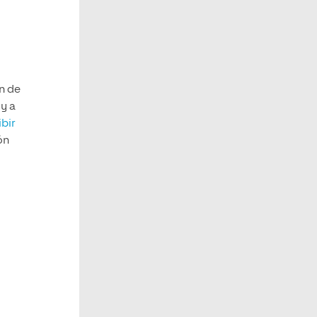
ón de
y a
ibir
ón