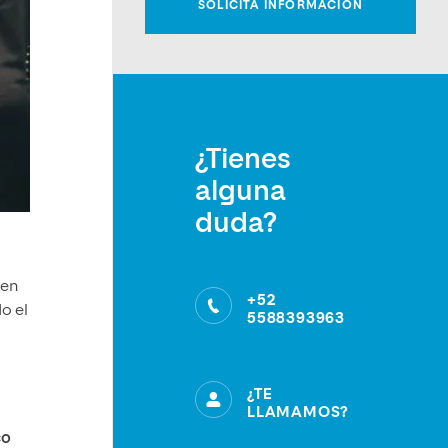
¿Tienes
alguna
duda?
 en
+52
do el
5588393963
¿TE
LLAMAMOS?
co