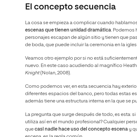
El concepto secuencia
La cosa se empieza a complicar cuando hablamos
escenas que tienen unidad dramática
. Podemos h
personajes escapan de algún sitio y tienen que pas
de boda, que puede incluir la ceremonia en la iglesi
Veamos otro ejemplo por si no está suficientement
nuevo. En este caso acudiendo al magnífico Heath
Knight
(Nolan, 2008).
Como podemos ver, en esta secuencia hay exteriore
diferentes espacios del banco, pero todas estas
además tiene una estructura interna en la que se p
La pregunta que surge después de todo, es esta: si 
utiliza así en el mundo profesional? Cualquier pe
que
casi nadie hace uso del concepto escena
y qu
escena, es la regla común.