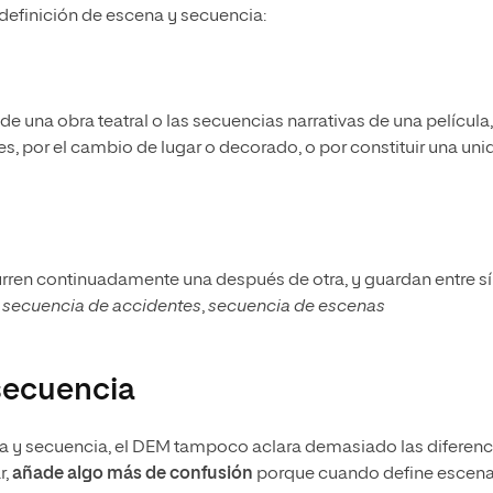
definición de escena y secuencia:
de una obra teatral o las secuencias narrativas de una película,
es, por el cambio de lugar o decorado, o por constituir una un
rren continuadamente una después de otra, y guardan entre sí
,
secuencia de accidentes
,
secuencia de escenas
 secuencia
cena y secuencia, el DEM tampoco aclara demasiado las diferenc
r,
añade algo más de confusión
porque cuando define escen