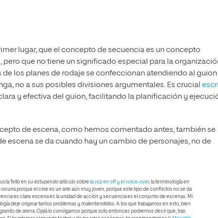
primer lugar, que el concepto de secuencia es un concepto
s, pero que no tiene un significado especial para la organizaci
 de los planes de rodaje se confeccionan atendiendo al guion 
ga, no a sus posibles divisiones argumentales. Es crucial
escr
lara y efectiva del guion, facilitando la planificación y ejecuci
concepto de escena, como hemos comentado antes, también se
io de escena se da cuando hay un cambio de personajes, no de
 Lucía Tello en su estupendo artículo sobre
la voz en off y el voice-over
, la terminología en
o ocurra porque
el cine es un arte aún muy joven
, porque este tipo de conflictos no se da
ferencia es clara: escena es la unidad de acción y secuencia es el conjunto de escenas. Mi
logía
deje originar tantos problemas y malentendidos
. A los que trabajamos en esto, bien
un granito de arena. Ojalá lo consigamos porque solo entonces podremos decir que, tras