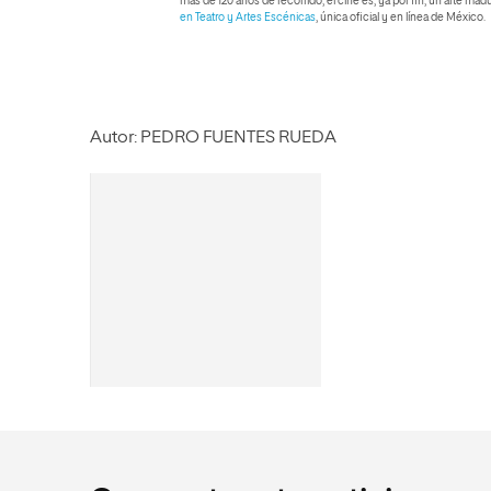
más de 120 años de recorrido, el cine es, ya por fin, un arte ma
en Teatro y Artes Escénicas
, única oficial y en línea de México.
Autor: PEDRO FUENTES RUEDA