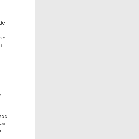
 de
cia
r.
e
o se
bar
a