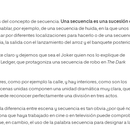
 del concepto de secuencia.
Una secuencia es una sucesión
ablar, por ejemplo, de una secuencia de huida, en la que unos
ar por diferentes localizaciones para hacerlo o de una secuen
a, la salida con el lanzamiento del arroz y el banquete posterio
e claro y dejemos que sea el Joker quien nos lo explique de
 Ledger, que protagoniza una secuencia de robo en
The Dark
s, como por ejemplo la calle, y hay interiores, como son los
 escenas unidas componen una unidad dramática muy clara, qu
uede reconocer perfectamente una división en tres actos.
la diferencia entre escena y secuencia es tan obvia ¿por qué n
rsona que haya trabajado en cine o en televisión puede compro
e, en cambio, el uso de la palabra secuencia para designar a l