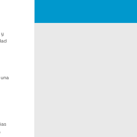
 y
idad
 una
ias
a