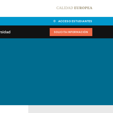
ACCESO ESTUDIANTES
rsidad
SOLICITA INFORMACIÓN
alidad
universitarias y
Carta del Rector
ciones
Nuestros alumnos
MPES
matricularse
Órganos de gobierno
sitos de acceso
Normas de funcionamiento
dad
ladora de becas
Claustro
nios institucionales