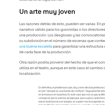
Un arte muy joven
Las razones detrás de esto, pueden ser varias. En 
narrativo válido para los guionistas o los directore
una producción. Los desgloses y las convocatorias
su subdivisión en el número de escenas que conten
una buena escaleta
para garantizar una estructura c
de cada fase de la producción.
Otra razón podría provenir del hecho de que el 
utiliza en el teatro, aunque en este caso el camb
localización.
En definitiva, el problema es que, tal y como decía la profesora
el cine “siempre es una fuente de conflicto”. Seguramente est
en la música o en la pintura. En este caso que nos ocupa, la di
consejo es que lo usemos así para que, poco a poco, la termino
sea en la docencia o en la praxis, es a quien nos toca aportar 