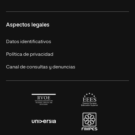
Licenciaturas en línea
Másteres Europeos
UNIR en México
Aspectos legales
Cursos Europeos
Nuestros alumnos
Títulos Americanos
Únete a nosotros
Datos identificativos
Alianza Newman
Actualidad
Política de privacidad
Solicita información
Canal de consultas y denuncias