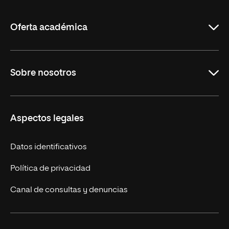
La
Rioja
Oferta académica
Maestrías en línea
Sobre nosotros
Licenciaturas en línea
Másteres Europeos
UNIR en México
Aspectos legales
Cursos Europeos
Nuestros alumnos
Títulos Americanos
Únete a nosotros
Datos identificativos
Alianza Newman
Actualidad
Política de privacidad
Solicita información
Canal de consultas y denuncias