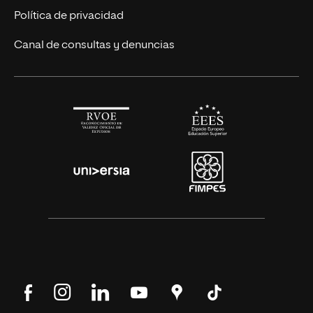
Alianza Newman
Actualidad
Política de privacidad
Solicita información
Canal de consultas y denuncias
Síguenos
Síguenos
Síguenos
Síguenos
Encuéntranos
Síguenos
en
en
en
en
en
en