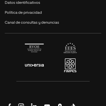
Títulos Americanos
Únete a nosotros
Datos identificativos
Alianza Newman
Actualidad
Política de privacidad
Solicita información
Canal de consultas y denuncias
Síguenos
Síguenos
Síguenos
Síguenos
Encuéntranos
Síguenos