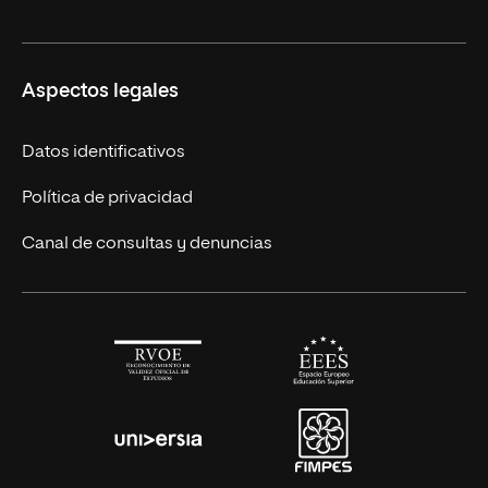
Licenciaturas en línea
Másteres Europeos
UNIR en México
Aspectos legales
Cursos Europeos
Nuestros alumnos
Títulos Americanos
Únete a nosotros
Datos identificativos
Alianza Newman
Actualidad
Política de privacidad
Solicita información
Canal de consultas y denuncias