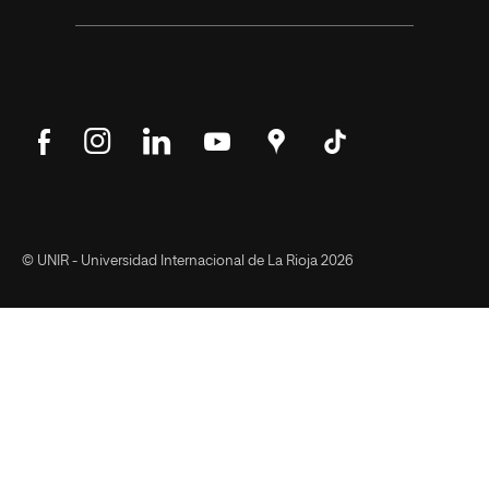
Síguenos
Síguenos
Síguenos
Síguenos
Encuéntranos
Síguenos
en
en
en
en
en
en
Facebook
Instagram
LinkedIn
YouTube
Google
Tik
Maps
Tok
© UNIR - Universidad Internacional de La Rioja 2026