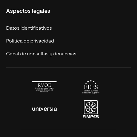
UNIR en México
Aspectos legales
Cursos Europeos
Nuestros alumnos
Títulos Americanos
Únete a nosotros
Datos identificativos
Alianza Newman
Actualidad
Política de privacidad
Solicita información
Canal de consultas y denuncias