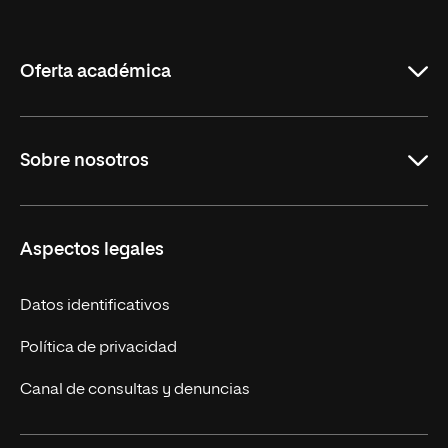
Internacional
de
La
Rioja
Oferta académica
Maestrías en línea
Sobre nosotros
Licenciaturas en línea
Másteres Europeos
UNIR en México
Aspectos legales
Cursos Europeos
Nuestros alumnos
Títulos Americanos
Únete a nosotros
Datos identificativos
Alianza Newman
Actualidad
Política de privacidad
Solicita información
Canal de consultas y denuncias