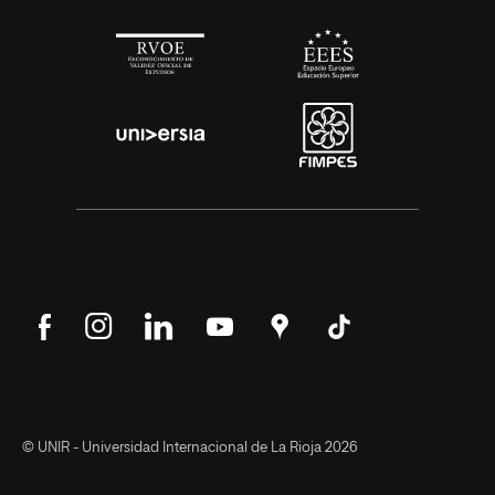
Síguenos
Síguenos
Síguenos
Síguenos
Encuéntranos
Síguenos
en
en
en
en
en
en
Facebook
Instagram
LinkedIn
YouTube
Google
Tik
Maps
Tok
© UNIR - Universidad Internacional de La Rioja 2026