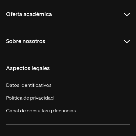
La
Rioja
Oferta académica
Maestrías en línea
Sobre nosotros
Licenciaturas en línea
Másteres Europeos
UNIR en México
Aspectos legales
Cursos Europeos
Nuestros alumnos
Títulos Americanos
Únete a nosotros
Datos identificativos
Alianza Newman
Actualidad
Política de privacidad
Solicita información
Canal de consultas y denuncias