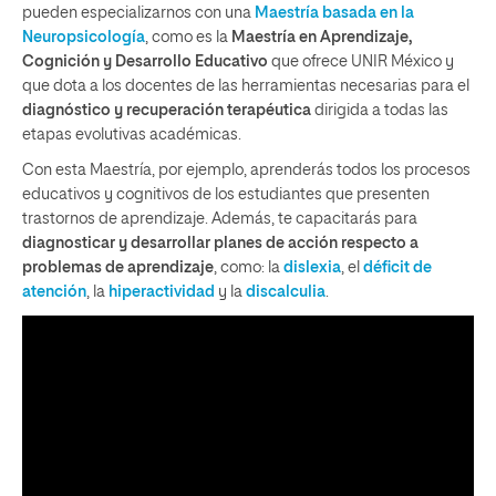
pueden especializarnos con una
Maestría basada en la
Neuropsicología
, como es la
Maestría en Aprendizaje,
Cognición y Desarrollo Educativo
que ofrece UNIR México y
que dota a los docentes de las herramientas necesarias para el
diagnóstico y recuperación terapéutica
dirigida a todas las
etapas evolutivas académicas.
Con esta Maestría, por ejemplo, aprenderás todos los procesos
educativos y cognitivos de los estudiantes que presenten
trastornos de aprendizaje. Además, te capacitarás para
diagnosticar y desarrollar planes de acción respecto a
problemas de aprendizaje
, como: la
dislexia
, el
déficit de
atención
, la
hiperactividad
y la
discalculia
.