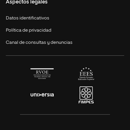
Aspectos legales
Cursos Europeos
Nuestros alumnos
Títulos Americanos
Únete a nosotros
Datos identificativos
Alianza Newman
Actualidad
Política de privacidad
Solicita información
Canal de consultas y denuncias