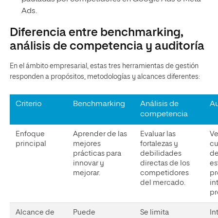
Ads.
Diferencia entre benchmarking,
análisis de competencia y auditoría
En el ámbito empresarial, estas tres herramientas de gestión
responden a propósitos, metodologías y alcances diferentes:
Criterio
Benchmarking
Análisis de
Au
competencia
Enfoque
Aprender de las
Evaluar las
Ve
principal
mejores
fortalezas y
cu
prácticas para
debilidades
de
innovar y
directas de los
es
mejorar.
competidores
pr
del mercado.
in
pr
Alcance de
Puede
Se limita
In