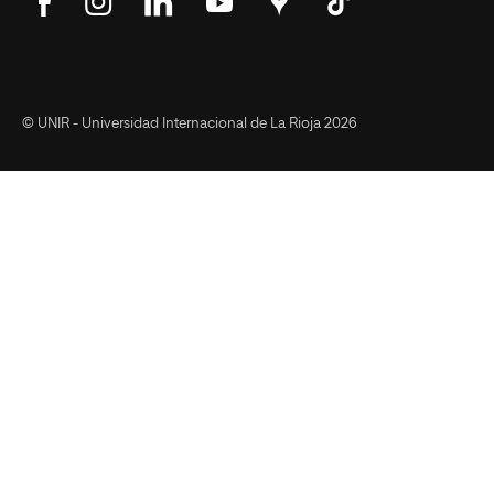
Síguenos
Síguenos
Síguenos
Síguenos
Encuéntranos
Síguenos
en
en
en
en
en
en
Facebook
Instagram
LinkedIn
YouTube
Google
Tik
Maps
Tok
© UNIR - Universidad Internacional de La Rioja 2026