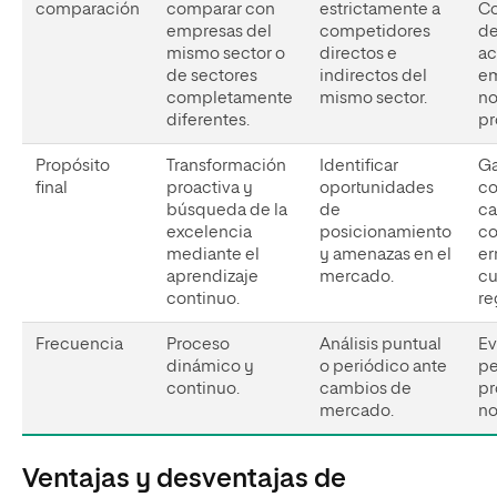
comparación
comparar con
estrictamente a
Co
empresas del
competidores
d
mismo sector o
directos e
ac
de sectores
indirectos del
em
completamente
mismo sector.
no
diferentes.
pr
Propósito
Transformación
Identificar
Ga
final
proactiva y
oportunidades
co
búsqueda de la
de
ca
excelencia
posicionamiento
co
mediante el
y amenazas en el
er
aprendizaje
mercado.
cu
continuo.
re
Frecuencia
Proceso
Análisis puntual
Ev
dinámico y
o periódico ante
pe
continuo.
cambios de
pr
mercado.
no
Ventajas y desventajas de