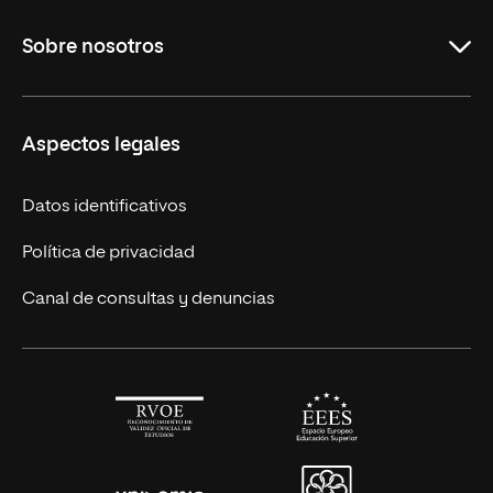
Maestrías en línea
Sobre nosotros
Licenciaturas en línea
Másteres Europeos
UNIR en México
Aspectos legales
Cursos Europeos
Nuestros alumnos
Títulos Americanos
Únete a nosotros
Datos identificativos
Alianza Newman
Actualidad
Política de privacidad
Solicita información
Canal de consultas y denuncias