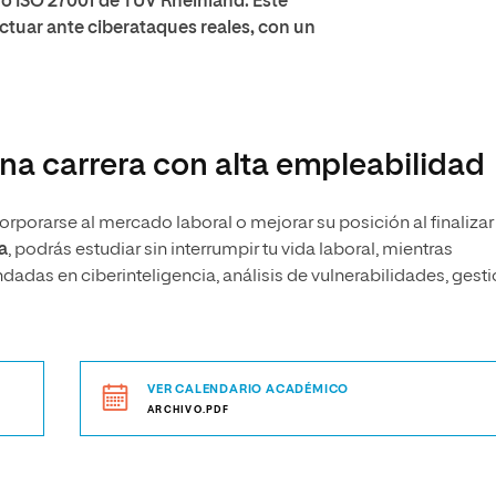
rno ISO 27001 de TÜV Rheinland
. Este
actuar
ante ciberataques reales, con un
una carrera con alta empleabilidad
rporarse al mercado laboral o mejorar su posición al finalizar 
a
, podrás estudiar sin interrumpir tu vida laboral, mientras
das en ciberinteligencia, análisis de vulnerabilidades, gest
VER CALENDARIO ACADÉMICO
ARCHIVO.PDF