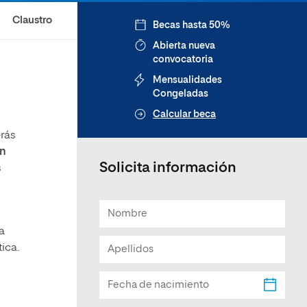
Claustro
Becas hasta 50%
Abierta nueva
convocatoria
Mensualidades
Congeladas
Calcular beca
rás
en
Solicita información
s
a
ica.