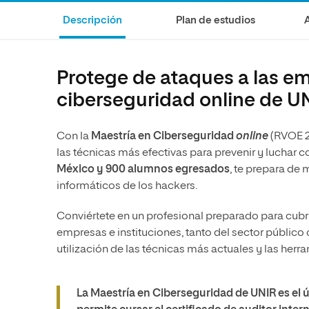
Ciencias Políticas y Relaciones
Comunicación y Mercadotecnia
Ciencias Sociales
Descripción
Plan de estudios
Internacionales
Humanidades
Ciencias Criminológicas y de la
Seguridad
Artes
Protege de ataques a las em
Humanidades
Música
ciberseguridad online de U
Artes
Educación
Música
Comunicación y Mercadotecni
Con la
Maestría en Ciberseguridad
online
(RVOE 2
las técnicas más efectivas para prevenir y luchar 
Ciencias Sociales
Economía y Negocios
México y 900 alumnos egresados
, te prepara de
informáticos de los hackers.
Conviértete en un profesional preparado para cubri
empresas e instituciones, tanto del sector público 
utilización de las técnicas más actuales y las her
La Maestría en Ciberseguridad de UNIR es el ú