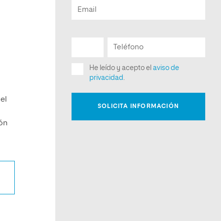
el
ión