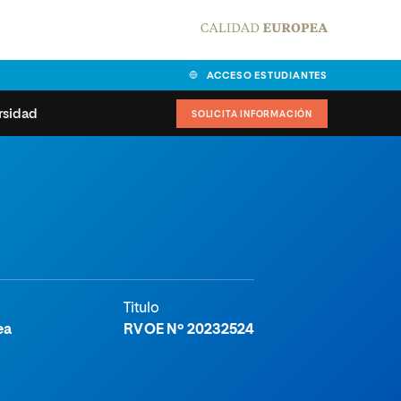
ACCESO ESTUDIANTES
rsidad
SOLICITA INFORMACIÓN
alidad
universitarias y
Carta del Rector
ciones
Nuestros alumnos
MPES
matricularse
Órganos de gobierno
sitos de acceso
Normas de funcionamiento
Titulo
dad
ladora de becas
ea
RVOE Nº 20232524
Claustro
nios institucionales