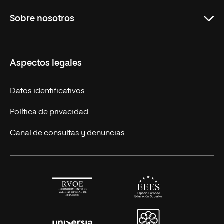
Maestrías en línea
Sobre nosotros
Licenciaturas en línea
Másteres Europeos
UNIR en México
Aspectos legales
Cursos Europeos
Nuestros alumnos
Títulos Americanos
Únete a nosotros
Datos identificativos
Alianza Newman
Actualidad
Política de privacidad
Solicita información
Canal de consultas y denuncias