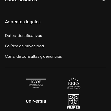
Licenciaturas en línea
Másteres Europeos
UNIR en México
Aspectos legales
Cursos Europeos
Nuestros alumnos
Títulos Americanos
Únete a nosotros
Datos identificativos
Alianza Newman
Actualidad
Política de privacidad
Solicita información
Canal de consultas y denuncias