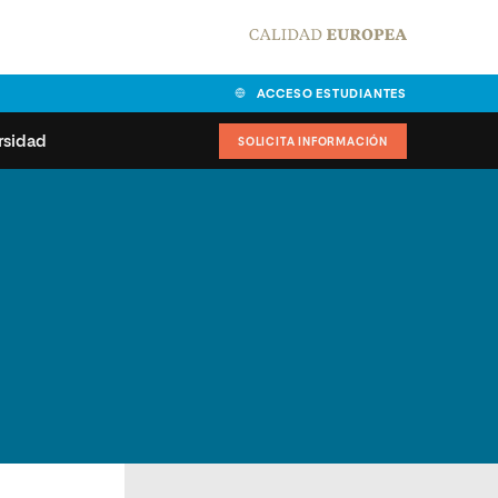
ACCESO ESTUDIANTES
rsidad
SOLICITA INFORMACIÓN
alidad
universitarias y
Carta del Rector
ciones
Nuestros alumnos
MPES
matricularse
Órganos de gobierno
sitos de acceso
Normas de funcionamiento
dad
ladora de becas
Claustro
nios institucionales