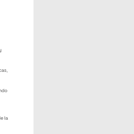
y
cas,
ando
e la