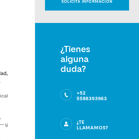
¿Tienes
alguna
duda?
dad,
.
+52
ical
5588393963
,
¿TE
a— y
LLAMAMOS?