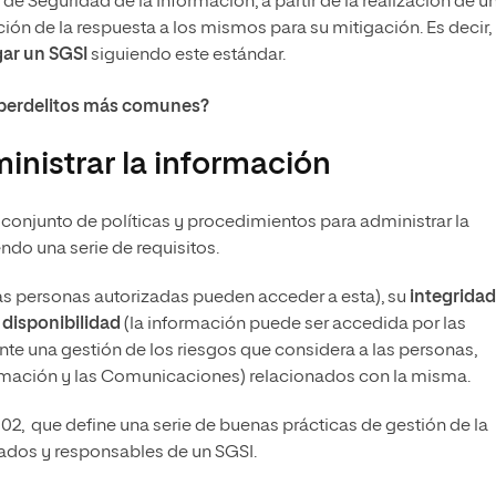
de Seguridad de la Información, a partir de la realización de u
ación de la respuesta a los mismos para su mitigación. Es decir,
ar un SGSI
siguiendo este estándar.
ciberdelitos más comunes?
nistrar la información
conjunto de políticas y procedimientos para administrar la
o una serie de requisitos.
as personas autorizadas pueden acceder a esta), su
integridad
u
disponibilidad
(la información puede ser accedida por las
te una gestión de los riesgos que considera a las personas,
ormación y las Comunicaciones) relacionados con la misma.
002, que define una serie de buenas prácticas de gestión de la
sados y responsables de un SGSI.