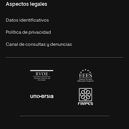
Aspectos legales
Cursos Europeos
Nuestros alumnos
Títulos Americanos
Únete a nosotros
Datos identificativos
Alianza Newman
Actualidad
Política de privacidad
Solicita información
Canal de consultas y denuncias