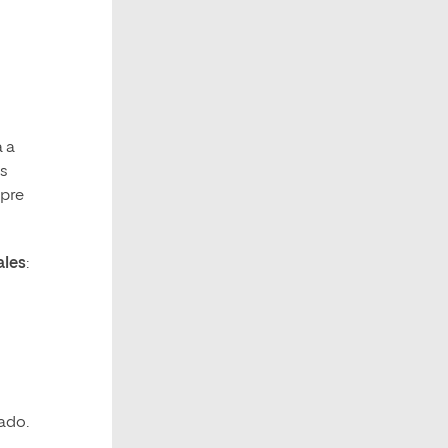
a a
os
mpre
ales
:
ado.