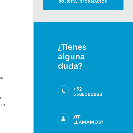
¿Tienes
alguna
duda?
ás
+52
5588393963
 y
o a
¿TE
LLAMAMOS?