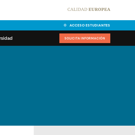
ACCESO ESTUDIANTES
rsidad
SOLICITA INFORMACIÓN
alidad
universitarias y
Carta del Rector
ciones
Nuestros alumnos
MPES
matricularse
Órganos de gobierno
sitos de acceso
Normas de funcionamiento
dad
ladora de becas
Claustro
nios institucionales