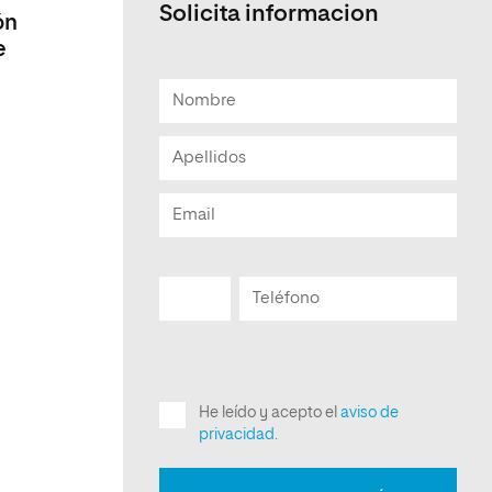
Solicita informacion
ón
e