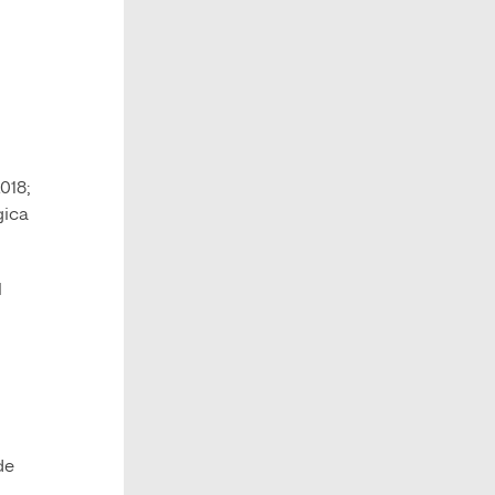
018;
gica
l
de