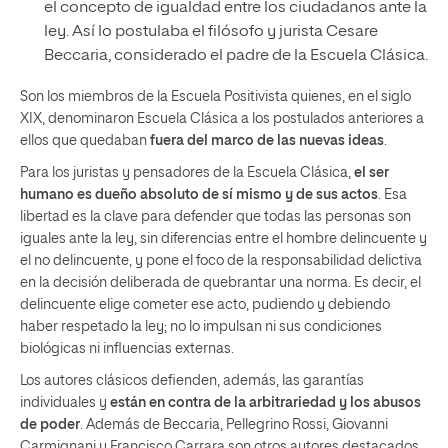
el concepto de igualdad entre los ciudadanos ante la
ley. Así lo postulaba el filósofo y jurista Cesare
Beccaria, considerado el padre de la Escuela Clásica.
Son los miembros de la Escuela Positivista quienes, en el siglo
XIX, denominaron Escuela Clásica a los postulados anteriores a
ellos que quedaban
fuera del marco de las nuevas ideas
.
Para los juristas y pensadores de la Escuela Clásica,
el ser
humano es dueño absoluto de sí mismo y de sus actos
. Esa
libertad es la clave para defender que todas las personas son
iguales ante la ley, sin diferencias entre el hombre delincuente y
el no delincuente, y pone el foco de la responsabilidad delictiva
en la decisión deliberada de quebrantar una norma. Es decir, el
delincuente elige cometer ese acto, pudiendo y debiendo
haber respetado la ley; no lo impulsan ni sus condiciones
biológicas ni influencias externas.
Los autores clásicos defienden, además, las garantías
individuales y
están en contra de la arbitrariedad y los abusos
de poder
. Además de Beccaria, Pellegrino Rossi, Giovanni
Carmignani y Francisco Carrara son otros autores destacados