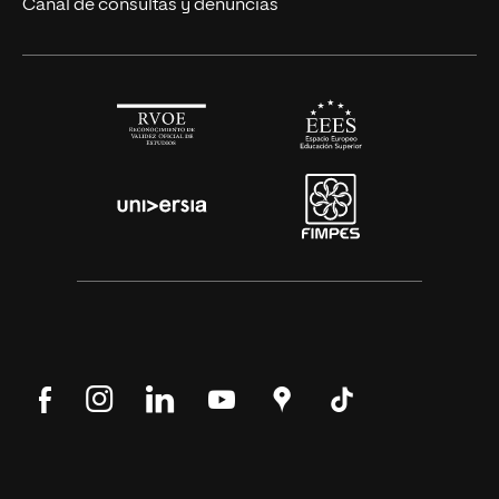
Canal de consultas y denuncias
Síguenos
Síguenos
Síguenos
Síguenos
Encuéntranos
Síguenos
en
en
en
en
en
en
Facebook
Instagram
LinkedIn
YouTube
Google
Tik
Maps
Tok