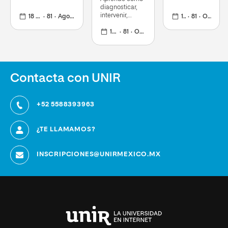
formándote en
diagnosticar,
neuroeducación
intervenir,
18 meses
81
Agosto 2026
18 meses
81
Octubre 2026
prevenir y
ofrecer
18 meses
81
Octubre 2026
orientación
sobre la
inclusión en el
aula
Contacta con UNIR
+52 5588393963
¿TE LLAMAMOS?
INSCRIPCIONES@UNIRMEXICO.MX