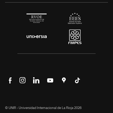
Síguenos
Síguenos
Síguenos
Síguenos
Encuéntranos
Síguenos
en
en
en
en
en
en
Facebook
Instagram
LinkedIn
YouTube
Google
Tik
Maps
Tok
© UNIR - Universidad Internacional de La Rioja 2026