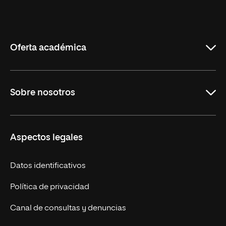
Universidad
Internacional
de
La
Rioja
Oferta académica
Maestrías en línea
Sobre nosotros
Licenciaturas en línea
Másteres Europeos
UNIR en México
Aspectos legales
Cursos Europeos
Nuestros alumnos
Títulos Americanos
Únete a nosotros
Datos identificativos
Alianza Newman
Actualidad
Política de privacidad
Solicita información
Canal de consultas y denuncias