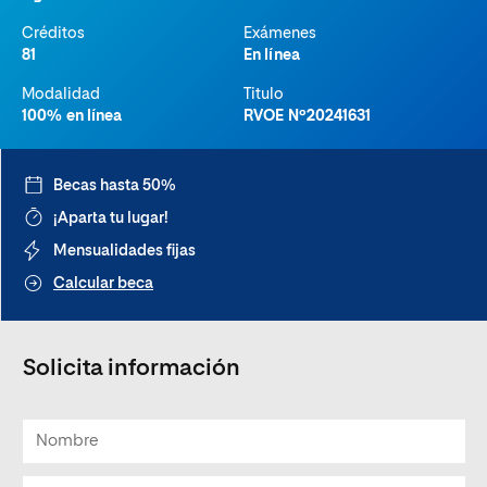
Créditos
Exámenes
81
En línea
Modalidad
Titulo
100% en línea
RVOE Nº20241631
Becas hasta 50%
¡Aparta tu lugar!
Mensualidades fijas
Calcular beca
Solicita información