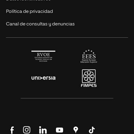
Alianza Newman
Actualidad
Política de privacidad
Solicita información
Canal de consultas y denuncias
Síguenos
Síguenos
Síguenos
Síguenos
Encuéntranos
Síguenos