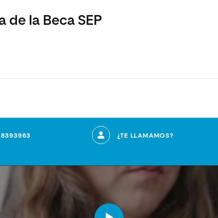
a de la Beca SEP
88393963
¿TE LLAMAMOS?