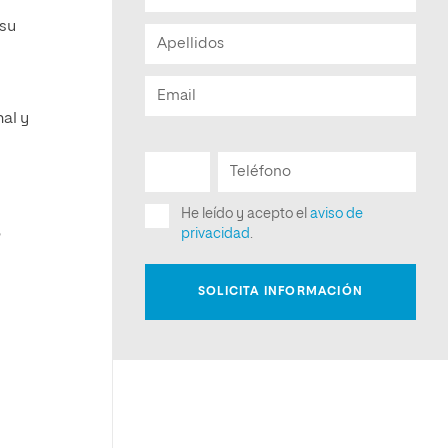
su
al y
,