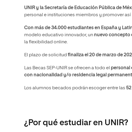
Ciencias Políticas y Relaciones
UNIR y la Secretaría de Educación Pública de Méx
Comunicación y Mercadotecnia
Ciencias Sociales
Internacionales
personal e instituciones miembros y promover así s
Humanidades
Ciencias Criminológicas y de la
Con más de 34.000 estudiantes en España y Lat
Seguridad
Artes
modelo educativo innovador, un
nuevo concepto 
Humanidades
Música
la flexibilidad online.
Artes
Educación
El plazo de solicitud
finaliza el 20 de marzo de 20
Música
Comunicación y Mercadotecni
Las Becas SEP-UNIR se ofrecen a todo el
personal 
Ciencias Sociales
Economía y Negocios
con nacionalidad y/o residencia legal permanen
Los alumnos becados podrán escoger entre las
52 
¿Por qué estudiar en UNIR?