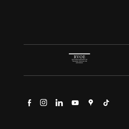
Síguenos
Síguenos
Síguenos
Síguenos
Encuéntranos
Síguenos
en
en
en
en
en
en
Facebook
Instagram
LinkedIn
YouTube
Google
Tik
Maps
Tok