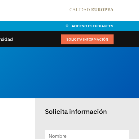
ACCESO ESTUDIANTES
rsidad
SOLICITA INFORMACIÓN
alidad
universitarias y
Carta del Rector
ciones
Nuestros alumnos
MPES
matricularse
Órganos de gobierno
sitos de acceso
Normas de funcionamiento
dad
ladora de becas
Solicita información
Claustro
nios institucionales