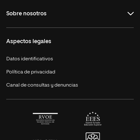
Maestrías en línea
Sobre nosotros
Licenciaturas en línea
Másteres Europeos
UNIR en México
Aspectos legales
Cursos Europeos
Nuestros alumnos
Títulos Americanos
Únete a nosotros
Datos identificativos
Alianza Newman
Actualidad
Política de privacidad
Solicita información
Canal de consultas y denuncias