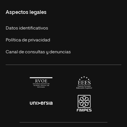
Másteres Europeos
UNIR en México
Aspectos legales
Cursos Europeos
Nuestros alumnos
Títulos Americanos
Únete a nosotros
Datos identificativos
Alianza Newman
Actualidad
Política de privacidad
Solicita información
Canal de consultas y denuncias