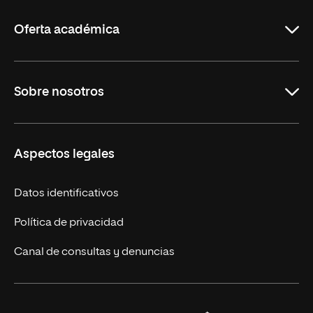
La
Rioja
Oferta académica
Maestrías en línea
Sobre nosotros
Licenciaturas en línea
Másteres Europeos
UNIR en México
Aspectos legales
Cursos Europeos
Nuestros alumnos
Títulos Americanos
Únete a nosotros
Datos identificativos
Alianza Newman
Actualidad
Política de privacidad
Solicita información
Canal de consultas y denuncias