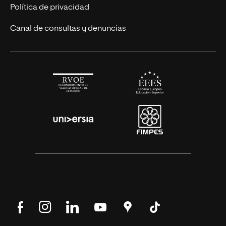
Alianza Newman
Actualidad
Política de privacidad
Solicita información
Canal de consultas y denuncias
Síguenos
Síguenos
Síguenos
Síguenos
Encuéntranos
Síguenos
en
en
en
en
en
en