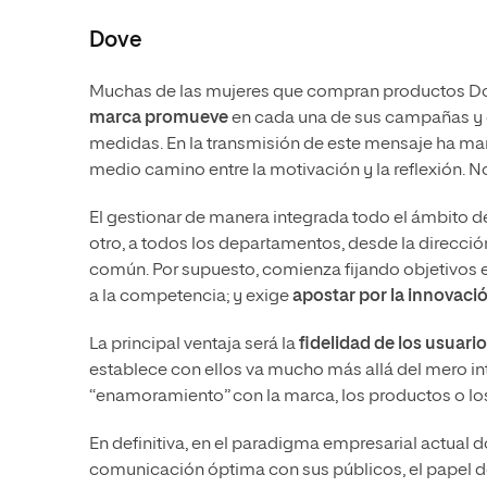
Dove
Muchas de las mujeres que compran productos Dov
marca promueve
en cada una de sus campañas y e
medidas. En la transmisión de este mensaje ha mar
medio camino entre la motivación y la reflexión. No
El gestionar de manera integrada todo el ámbito 
otro, a todos los departamentos, desde la direcció
común. Por supuesto, comienza fijando objetivos es
a la competencia; y exige
apostar por la innovació
La principal ventaja será la
fidelidad de los usuari
establece con ellos va mucho más allá del mero i
“enamoramiento” con la marca, los productos o los
En definitiva, en el paradigma empresarial actual
comunicación óptima con sus públicos, el papel d