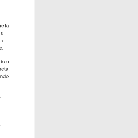
e la
us
 a
e.
do u
meta
cando
e
e