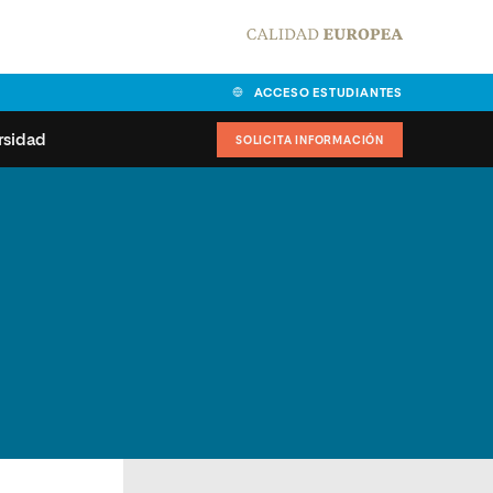
ACCESO ESTUDIANTES
rsidad
SOLICITA INFORMACIÓN
alidad
universitarias y
Carta del Rector
ciones
Nuestros alumnos
MPES
matricularse
Órganos de gobierno
sitos de acceso
Normas de funcionamiento
dad
ladora de becas
Claustro
nios institucionales