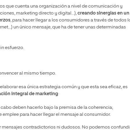
 los que cuenta una organización a nivel de comunicación y
iones, marketing directo y digital…),
creando sinergias en un
erzos
, para hacer llegar a los consumidores a través de todos l
ternet…) un único mensaje, que ha de tener unas determinadas
in esfuerzo.
convencer al mismo tiempo.
 elaborar esa única estrategia común y que esta sea eficaz, es
ación integral de marketing
:
a cabo deben hacerlo bajo la premisa de la coherencia;
e emplee para hacer llegar el mensaje al consumidor.
er mensajes contradictorios ni dudosos. No podemos confundi