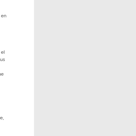
 en
 el
sus
ue
e,