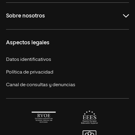
Maestrías en línea
Sobre nosotros
Licenciaturas en línea
Másteres Europeos
UNIR en México
Aspectos legales
Cursos Europeos
Nuestros alumnos
Títulos Americanos
Únete a nosotros
Datos identificativos
Alianza Newman
Actualidad
Política de privacidad
Solicita información
Canal de consultas y denuncias