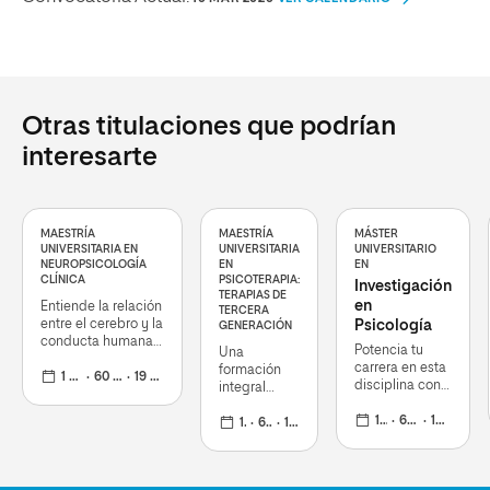
Otras titulaciones que podrían
interesarte
MAESTRÍA
MAESTRÍA
MÁSTER
UNIVERSITARIA EN
UNIVERSITARIA
UNIVERSITARIO
NEUROPSICOLOGÍA
EN
EN
CLÍNICA
PSICOTERAPIA:
Investigación
TERAPIAS DE
en
Entiende la relación
TERCERA
entre el cerebro y la
Psicología
GENERACIÓN
conducta humana
Potencia tu
Una
con herramientas
carrera en esta
formación
prácticas de
1 curso
60 ECTS
19 oct 2026
disciplina con
integral
neurorrehabilitación
técnicas
práctica
estadísticas
1 curso
60 ECTS
19 oct 2026
para mejorar
1 curso
60 ECTS
19 oct 2026
avanzadas
la salud
como la
mental y el
minería de
bienestar