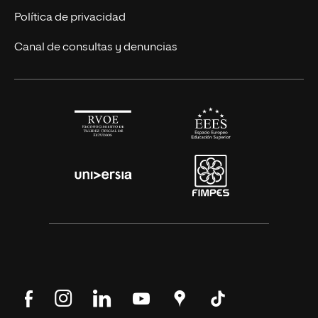
Alianza Newman
Actualidad
Política de privacidad
Solicita información
Canal de consultas y denuncias
Síguenos
Síguenos
Síguenos
Síguenos
Encuéntranos
Síguenos
en
en
en
en
en
en