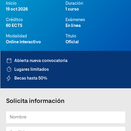
Inicio
Duración
19 oct 2026
1 curso
Créditos
Exámenes
60 ECTS
En línea
Modalidad
Titulo
Online interactivo
Oficial
Abierta nueva convocatoria
Lugares limitados
Becas hasta 50%
Solicita información