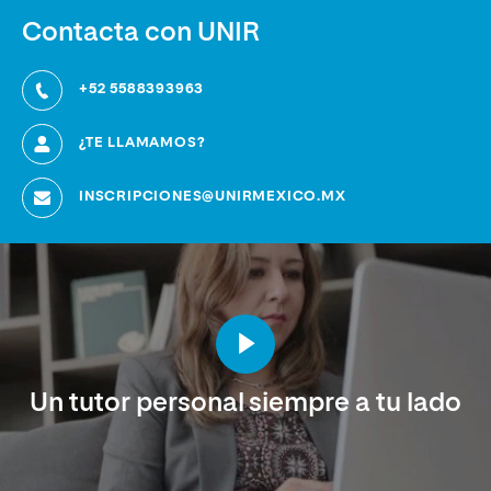
datos
emocional a
través de
Contacta con UNIR
casos reales
+52 5588393963
¿TE LLAMAMOS?
INSCRIPCIONES@UNIRMEXICO.MX
Un tutor personal siempre a tu lado