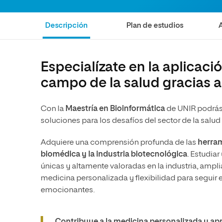
Ciencias Políticas y Relaciones
Comunicación y Mercadotecnia
Ciencias Sociales
Internacionales
Descripción
Plan de estudios
Humanidades
Ciencias Criminológicas y de la
Seguridad
Artes
Humanidades
Música
Especialízate en la aplicaci
campo de la salud gracias a
Artes
Educación
Música
Comunicación y Mercadotecni
Con la
Maestría en Bioinformática
de UNIR podrás
Ciencias Sociales
Economía y Negocios
soluciones para los desafíos del sector de la salud e
Adquiere una comprensión profunda de las
herram
biomédica y la industria biotecnológica
. Estudiar
únicas y altamente valoradas en la industria, ampli
medicina personalizada y flexibilidad para seguir 
emocionantes.