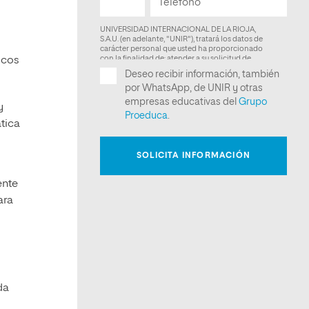
icos
y
tica
ente
ara
da