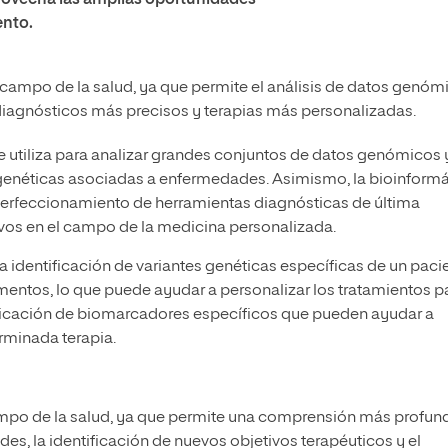
rovecha las amplias oportunidades
ento.
l campo de la salud, ya que permite el análisis de datos genóm
 diagnósticos más precisos y terapias más personalizadas.
se utiliza para analizar grandes conjuntos de datos genómicos 
s genéticas asociadas a enfermedades. Asimismo, la bioinformá
 perfeccionamiento de herramientas diagnósticas de última
ivos en el campo de la medicina personalizada.
a identificación de variantes genéticas específicas de un paci
mentos, lo que puede ayudar a personalizar los tratamientos p
tificación de biomarcadores específicos que pueden ayudar a
rminada terapia.
 campo de la salud, ya que permite una comprensión más profun
, la identificación de nuevos objetivos terapéuticos y el