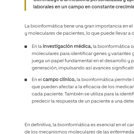
Contribuye a la medicina personalizada y ap
laborales en un campo en constante crecimi
La bioinformática tiene una gran importancia en e
y moleculares de pacientes, lo que puede llevar a
En la
investigación médica,
la bioinformática 
moleculares para identificar genes y variante
juega un papel fundamental en el desarrollo y
generación, impulsando así avances significat
En el
campo clínico,
la bioinformática permite l
que pueden afectar a la eficacia de los medica
cada paciente. También se utiliza para la iden
predecir la respuesta de un paciente a una dete
En definitiva, la bioinformática es esencial en el
de los mecanismos moleculares de las enfermedades