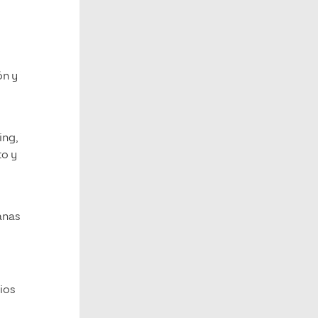
ón y
ing,
to y
anas
dios