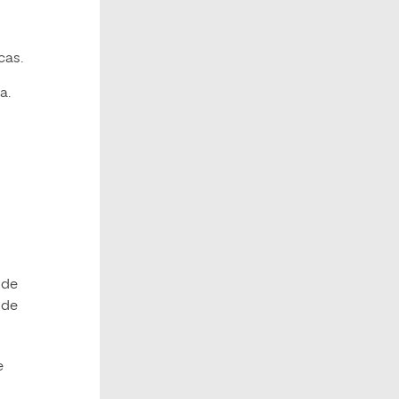
cas.
a.
 de
 de
e