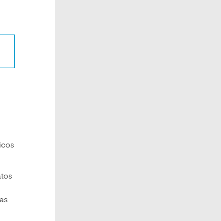
gicos
atos
ías