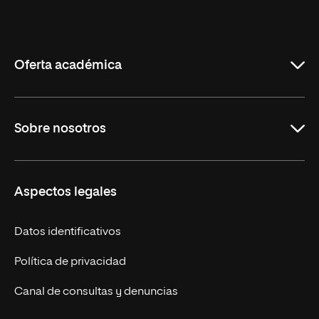
Universidad
Internacional
de
La
Rioja
Oferta académica
Maestrías en línea
Sobre nosotros
Licenciaturas en línea
Másteres Europeos
UNIR en México
Aspectos legales
Cursos Europeos
Nuestros alumnos
Títulos Americanos
Únete a nosotros
Datos identificativos
Alianza Newman
Actualidad
Política de privacidad
Solicita información
Canal de consultas y denuncias