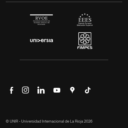
Síguenos
Síguenos
Síguenos
Síguenos
Encuéntranos
Síguenos
en
en
en
en
en
en
Facebook
Instagram
LinkedIn
YouTube
Google
Tik
Maps
Tok
© UNIR - Universidad Internacional de La Rioja 2026