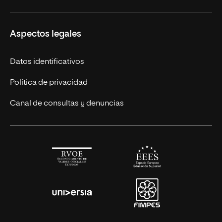
Másteres Europeos
UNIR en México
Aspectos legales
Cursos Europeos
Nuestros alumnos
Títulos Americanos
Únete a nosotros
Datos identificativos
Alianza Newman
Actualidad
Política de privacidad
Solicita información
Canal de consultas y denuncias