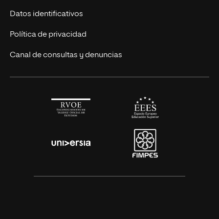
Títulos Americanos
Únete a nosotros
Datos identificativos
Alianza Newman
Actualidad
Política de privacidad
Solicita información
Canal de consultas y denuncias