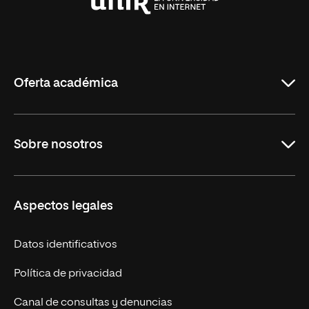
Universidad
Internacional
de
La
Rioja
Oferta académica
Maestrías en línea
Sobre nosotros
Licenciaturas en línea
Másteres Europeos
UNIR en México
Aspectos legales
Cursos Europeos
Nuestros alumnos
Títulos Americanos
Únete a nosotros
Datos identificativos
Alianza Newman
Actualidad
Política de privacidad
Solicita información
Canal de consultas y denuncias