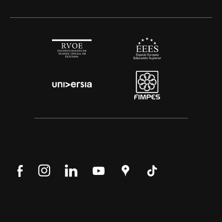
Síguenos
Síguenos
Síguenos
Síguenos
Encuéntranos
Síguenos
en
en
en
en
en
en
Facebook
Instagram
LinkedIn
YouTube
Google
Tik
Maps
Tok