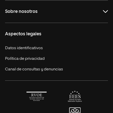
Maestrías en línea
Sobre nosotros
Licenciaturas en línea
Másteres Europeos
UNIR en México
Aspectos legales
Cursos Europeos
Nuestros alumnos
Títulos Americanos
Únete a nosotros
Datos identificativos
Alianza Newman
Actualidad
Política de privacidad
Solicita información
Canal de consultas y denuncias