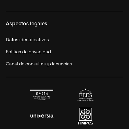
Licenciaturas en línea
Másteres Europeos
UNIR en México
Aspectos legales
Cursos Europeos
Nuestros alumnos
Títulos Americanos
Únete a nosotros
Datos identificativos
Alianza Newman
Actualidad
Política de privacidad
Solicita información
Canal de consultas y denuncias