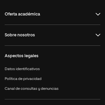
de
La
Rioja
Oferta académica
Maestrías en línea
Sobre nosotros
Licenciaturas en línea
Másteres Europeos
UNIR en México
Aspectos legales
Cursos Europeos
Nuestros alumnos
Títulos Americanos
Únete a nosotros
Datos identificativos
Alianza Newman
Actualidad
Política de privacidad
Solicita información
Canal de consultas y denuncias