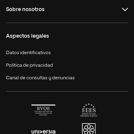
Sobre nosotros
Licenciaturas en línea
Másteres Europeos
UNIR en México
Aspectos legales
Cursos Europeos
Nuestros alumnos
Títulos Americanos
Únete a nosotros
Datos identificativos
Alianza Newman
Actualidad
Política de privacidad
Solicita información
Canal de consultas y denuncias