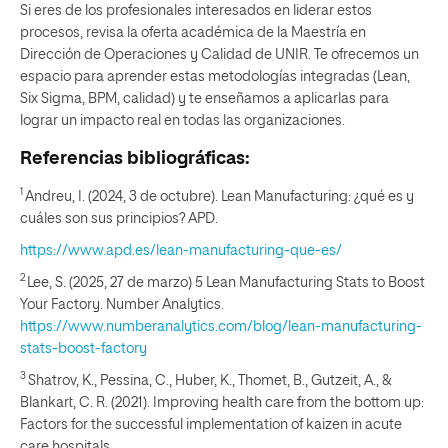
Si eres de los profesionales interesados en liderar estos
procesos, revisa la oferta académica de la Maestría en
Dirección de Operaciones y Calidad de UNIR. Te ofrecemos un
espacio para aprender estas metodologías integradas (Lean,
Six Sigma, BPM, calidad) y te enseñamos a aplicarlas para
lograr un impacto real en todas las organizaciones.
Referencias bibliográficas:
1
Andreu, I. (2024, 3 de octubre). Lean Manufacturing: ¿qué es y
cuáles son sus principios? APD.
https://www.apd.es/lean-manufacturing-que-es/
2
Lee, S. (2025, 27 de marzo) 5 Lean Manufacturing Stats to Boost
Your Factory. Number Analytics.
https://www.numberanalytics.com/blog/lean-manufacturing-
stats-boost-factory
3
Shatrov, K., Pessina, C., Huber, K., Thomet, B., Gutzeit, A., &
Blankart, C. R. (2021). Improving health care from the bottom up:
Factors for the successful implementation of kaizen in acute
care hospitals.