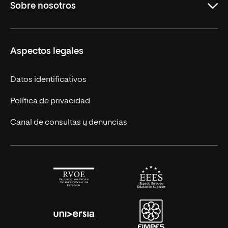
Sobre nosotros
Licenciaturas en línea
Másteres Europeos
UNIR en México
Aspectos legales
Cursos Europeos
Nuestros alumnos
Títulos Americanos
Únete a nosotros
Datos identificativos
Alianza Newman
Actualidad
Política de privacidad
Solicita información
Canal de consultas y denuncias