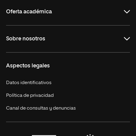
Rioja
Oferta académica
Maestrías en línea
Sobre nosotros
Licenciaturas en línea
Másteres Europeos
UNIR en México
Aspectos legales
Cursos Europeos
Nuestros alumnos
Títulos Americanos
Únete a nosotros
Datos identificativos
Alianza Newman
Actualidad
Política de privacidad
Solicita información
Canal de consultas y denuncias