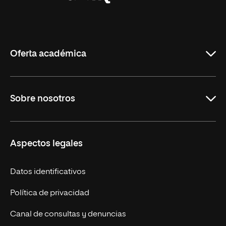
Universidad
Internacional
de
La
Rioja
Oferta académica
Maestrías en línea
Sobre nosotros
Licenciaturas en línea
Másteres Europeos
UNIR en México
Aspectos legales
Cursos Europeos
Nuestros alumnos
Títulos Americanos
Únete a nosotros
Datos identificativos
Alianza Newman
Actualidad
Política de privacidad
Solicita información
Canal de consultas y denuncias