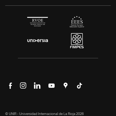
Síguenos
Síguenos
Síguenos
Síguenos
Encuéntranos
Síguenos
en
en
en
en
en
en
Facebook
Instagram
LinkedIn
YouTube
Google
Tik
Maps
Tok
© UNIR - Universidad Internacional de La Rioja 2026