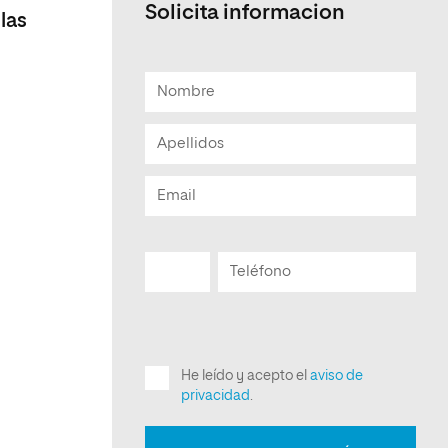
Solicita informacion
las