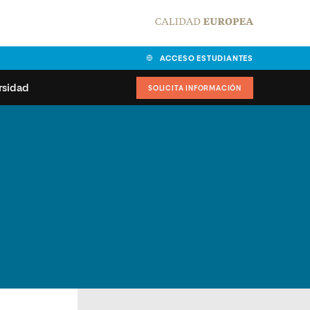
ACCESO ESTUDIANTES
rsidad
SOLICITA INFORMACIÓN
alidad
universitarias y
Carta del Rector
ciones
Nuestros alumnos
MPES
matricularse
Órganos de gobierno
sitos de acceso
Normas de funcionamiento
dad
ladora de becas
Claustro
nios institucionales