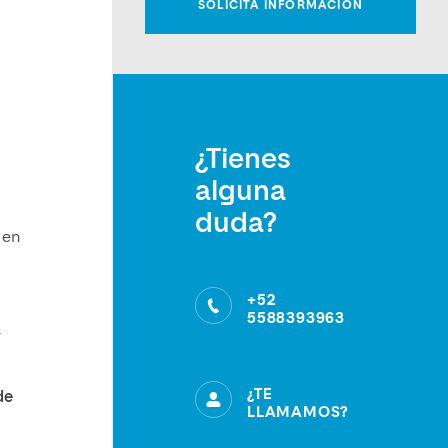
¿Tienes
alguna
duda?
 en
+52
5588393963
a
¿TE
de
LLAMAMOS?