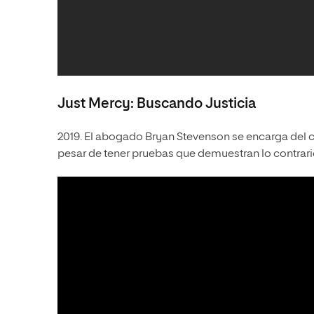
Just Mercy: Buscando Justicia
2019. El abogado Bryan Stevenson se encarga del 
pesar de tener pruebas que demuestran lo contrari