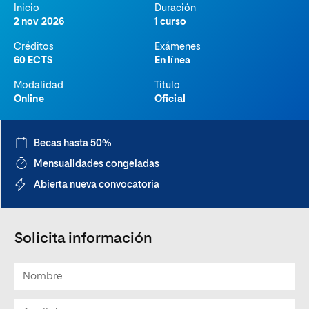
Inicio
Duración
2 nov 2026
1 curso
Créditos
Exámenes
60 ECTS
En línea
Modalidad
Titulo
Online
Oficial
Becas hasta 50%
Mensualidades congeladas
Abierta nueva convocatoria
Solicita información