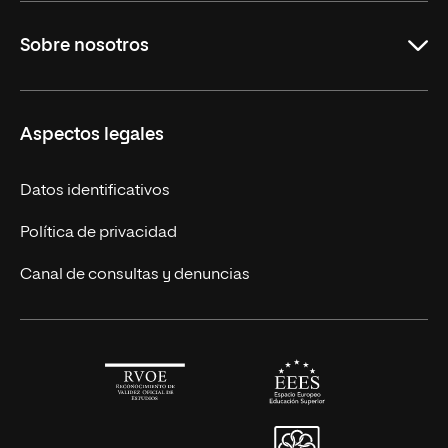
Maestrías en línea
Sobre nosotros
Licenciaturas en línea
Másteres Europeos
UNIR en México
Aspectos legales
Cursos Europeos
Nuestros alumnos
Títulos Americanos
Únete a nosotros
Datos identificativos
Alianza Newman
Actualidad
Política de privacidad
Solicita información
Canal de consultas y denuncias