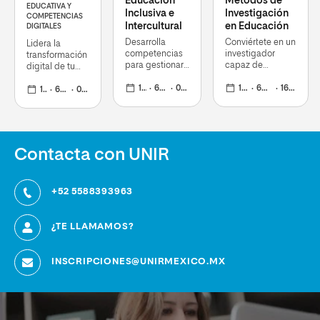
Educación
Métodos de
EDUCATIVA Y
Inclusiva e
Investigación
COMPETENCIAS
Intercultural
en Educación
DIGITALES
Desarrolla
Conviértete en un
Lidera la
competencias
investigador
transformación
para gestionar
capaz de
digital de tu
entornos
emprender
centro
educativos
1 curso
60 ECTS
08 jun 2026
proyectos de
1 curso
60 ECTS
16 mar 2026
educativo con
1 curso
60 ECTS
05 oct 2026
diversos y
mejora educativa
herramientas y
fomentar así la
desde el rigor y
metodologías
cohesión social
la calidad
innovadoras
Contacta con UNIR
+52 5588393963
¿TE LLAMAMOS?
INSCRIPCIONES@UNIRMEXICO.MX