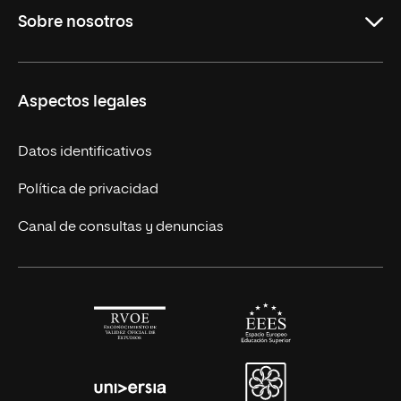
Sobre nosotros
Licenciaturas en línea
Másteres Europeos
UNIR en México
Aspectos legales
Cursos Europeos
Nuestros alumnos
Títulos Americanos
Únete a nosotros
Datos identificativos
Alianza Newman
Actualidad
Política de privacidad
Solicita información
Canal de consultas y denuncias