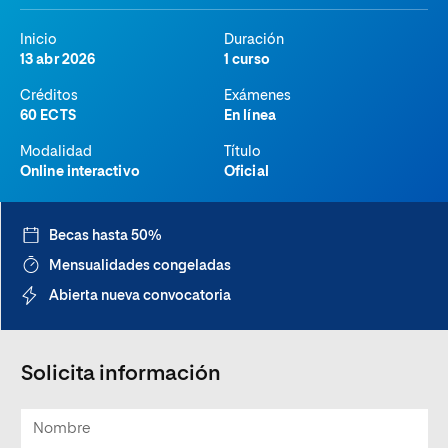
Inicio
Duración
13 abr 2026
1 curso
Créditos
Exámenes
60 ECTS
En línea
Modalidad
Título
Online interactivo
Oficial
Becas hasta 50%
Mensualidades congeladas
Abierta nueva convocatoria
Solicita información