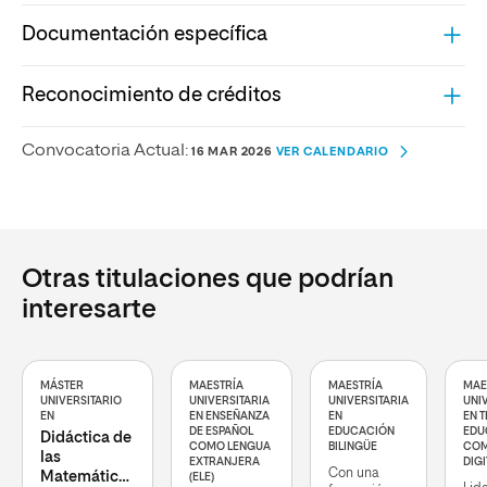
Documentación específica
Reconocimiento de créditos
Convocatoria Actual:
16 MAR 2026
VER CALENDARIO
Otras titulaciones que podrían
interesarte
MÁSTER
MAESTRÍA
MAESTRÍA
MAE
UNIVERSITARIO
UNIVERSITARIA
UNIVERSITARIA
UNI
EN
EN ENSEÑANZA
EN
EN 
DE ESPAÑOL
EDUCACIÓN
EDU
Didáctica de
COMO LENGUA
BILINGÜE
COM
las
EXTRANJERA
DIGI
Con una
Matemáticas
(ELE)