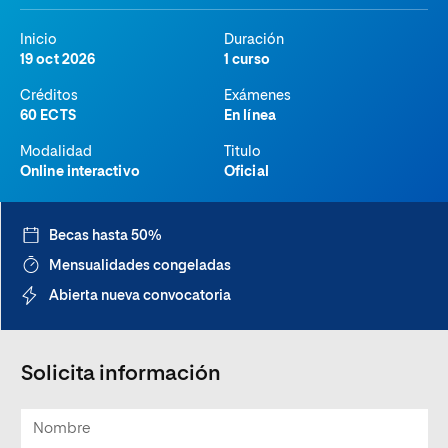
Inicio
Duración
19 oct 2026
1 curso
Créditos
Exámenes
60 ECTS
En línea
Modalidad
Titulo
Online interactivo
Oficial
Becas hasta 50%
Mensualidades congeladas
Abierta nueva convocatoria
Solicita información