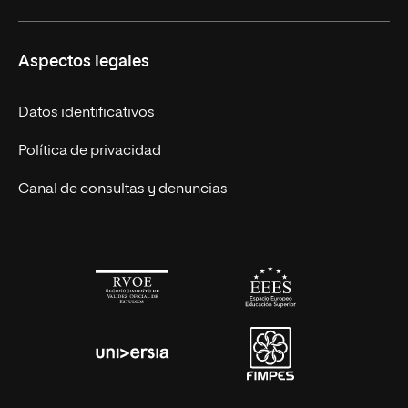
Másteres Europeos
UNIR en México
Aspectos legales
Cursos Europeos
Nuestros alumnos
Títulos Americanos
Únete a nosotros
Datos identificativos
Alianza Newman
Actualidad
Política de privacidad
Solicita información
Canal de consultas y denuncias