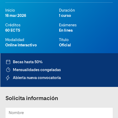
Inicio
Duración
16 mar 2026
1 curso
Créditos
Exámenes
60 ECTS
En línea
Modalidad
Titulo
Online interactivo
Oficial
Becas hasta 50%
Mensualidades congeladas
Abierta nueva convocatoria
Solicita información