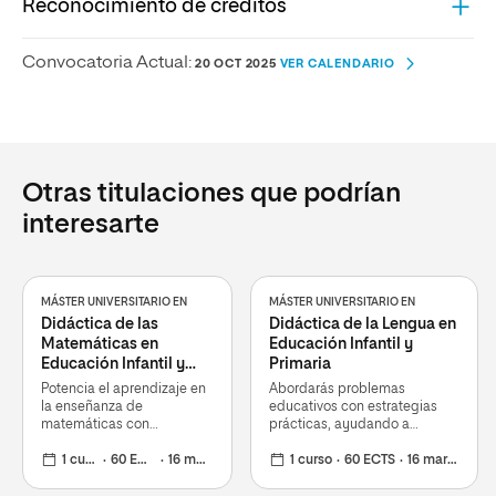
Reconocimiento de créditos
Convocatoria Actual:
20 OCT 2025
VER CALENDARIO
Otras titulaciones que podrían
interesarte
MÁSTER UNIVERSITARIO EN
MÁSTER UNIVERSITARIO EN
Didáctica de las
Didáctica de la Lengua en
Matemáticas en
Educación Infantil y
Educación Infantil y
Primaria
Primaria
Potencia el aprendizaje en
Abordarás problemas
la enseñanza de
educativos con estrategias
matemáticas con
prácticas, ayudando a
metodologías creativas y
superar barreras de
novedosas
1 curso
60 ECTS
16 mar 2026
lectoescritura
1 curso
60 ECTS
16 mar 2026