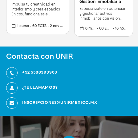
Gestión Inmobiliaria
Impulsa tu creatividad en
Especialízate en potenciar
interiorismo y crea espacios
y gestionar activos
únicos, funcionales e
inmobiliarios con visión
innovadores con un enfoque
estratégica y alto impacto
sostenible
1 curso
60 ECTS
2 nov 2026
comercial
8 meses
60 ECTS
16 nov 2026
Contacta con UNIR
+52 5588393963
¿TE LLAMAMOS?
INSCRIPCIONES@UNIRMEXICO.MX