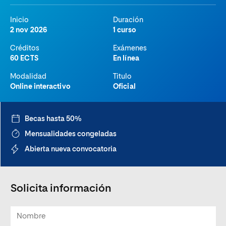
Inicio
Duración
2 nov 2026
1 curso
Créditos
Exámenes
60 ECTS
En línea
Modalidad
Titulo
Online interactivo
Oficial
Becas hasta 50%
Mensualidades congeladas
Abierta nueva convocatoria
Solicita información