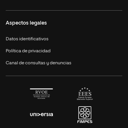
Licenciaturas en línea
Másteres Europeos
UNIR en México
Aspectos legales
Cursos Europeos
Nuestros alumnos
Títulos Americanos
Únete a nosotros
Datos identificativos
Alianza Newman
Actualidad
Política de privacidad
Solicita información
Canal de consultas y denuncias