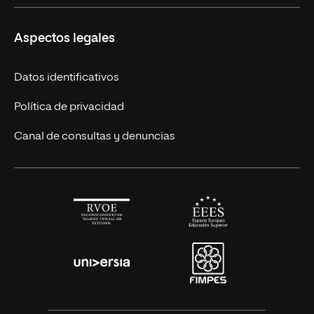
Másteres Europeos
UNIR en México
Aspectos legales
Cursos Europeos
Nuestros alumnos
Títulos Americanos
Únete a nosotros
Datos identificativos
Alianza Newman
Actualidad
Política de privacidad
Solicita información
Canal de consultas y denuncias