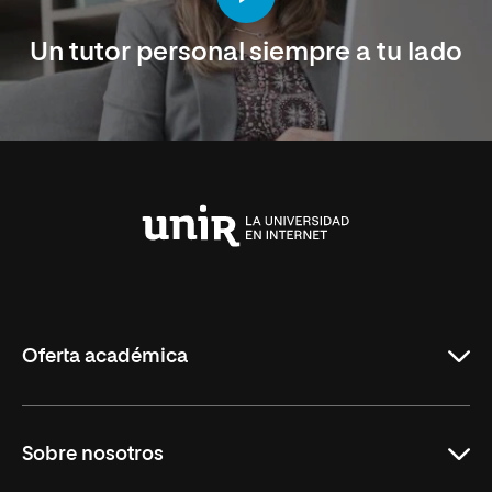
Un tutor personal siempre a tu lado
Universidad
Internacional
de
La
Rioja
Oferta académica
Maestrías en línea
Sobre nosotros
Licenciaturas en línea