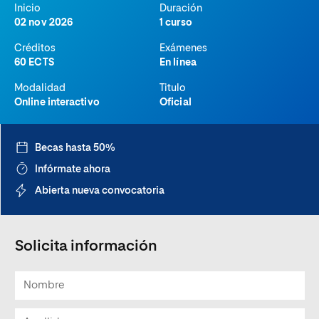
Inicio
Duración
02 nov 2026
1 curso
Créditos
Exámenes
60 ECTS
En línea
Modalidad
Titulo
Online interactivo
Oficial
Becas hasta 50%
Infórmate ahora
Abierta nueva convocatoria
Solicita información