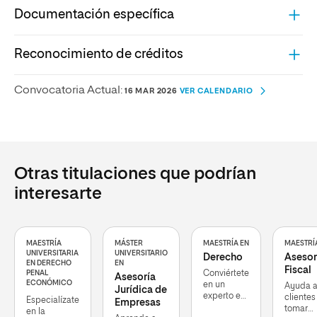
Documentación específica
Reconocimiento de créditos
Convocatoria Actual:
16 MAR 2026
VER CALENDARIO
Otras titulaciones que podrían
interesarte
MAESTRÍA
MÁSTER
MAESTRÍA EN
MAESTRÍ
UNIVERSITARIA
UNIVERSITARIO
Derecho
Asesor
EN DERECHO
EN
Fiscal
PENAL
Conviértete
Asesoría
ECONÓMICO
en un
Ayuda a
Jurídica de
experto en
clientes
Especialízate
Empresas
la
tomar
en la