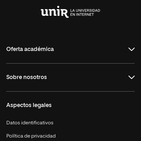
Universidad
Internacional
de
La
Rioja
Oferta académica
Maestrías en línea
Sobre nosotros
Licenciaturas en línea
Másteres Europeos
UNIR en México
Aspectos legales
Cursos Europeos
Nuestros alumnos
Títulos Americanos
Únete a nosotros
Datos identificativos
Alianza Newman
Actualidad
Política de privacidad